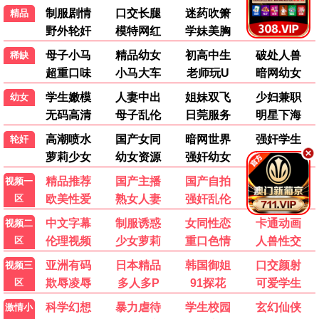
律政英雄
釜山往事
日剧 / 喜剧 / 全集
韩剧 / 剧情 / 全集
最近更新
疾速追击 正片
05-18
动作大片 · HD中字 · 2026
都市边缘 32集
05-18
热门都市剧 · 更新至32集
首尔生存 高清
05-17
韩国悬疑 · HD · 2025