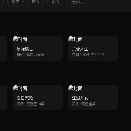
恐怖
爱情
剧情
纪录片
星际逃亡
荒诞人生
科幻 / 高清 / 2026
喜剧 / HD中字 / 2025
夏日恋歌
江湖儿女
爱情 / 更新至18集
武侠 / 高清全集