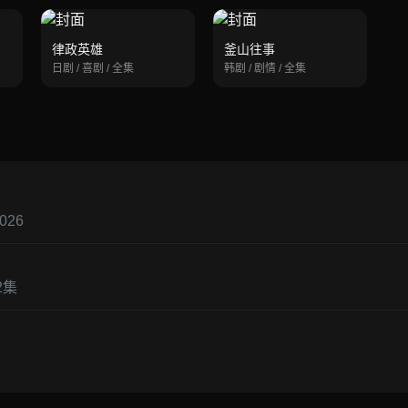
律政英雄
釜山往事
日剧 / 喜剧 / 全集
韩剧 / 剧情 / 全集
026
2集