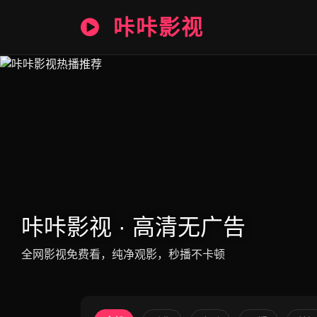
咔咔影视
咔咔影视 · 高清无广告
全网影视免费看，纯净观影，秒播不卡顿